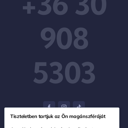
+36 30
908
5303
Tiszteletben tartjuk az Ön magánszféráját