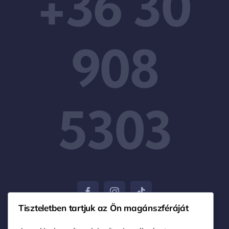
+36 30
908
5303
Tiszteletben tartjuk az Ön magánszféráját