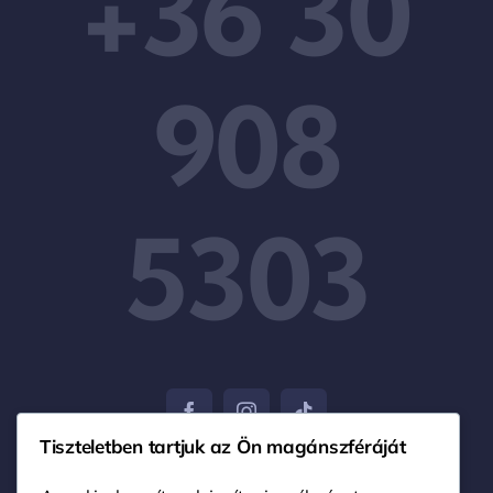
+36 30
908
5303
Tiszteletben tartjuk az Ön magánszféráját