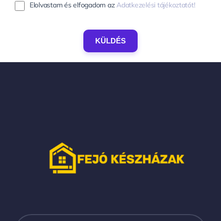
Elolvastam és elfogadom az
Adatkezelési tájékoztatót!
KÜLDÉS