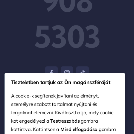
908
5303
Tiszteletben tartjuk az Ön magánszféráját
A cookie-k segítenek javítani az élményt,
személyre szabott tartalmat nyújtani és
© 2004 - 2026 • Nagy Ferenc EV. • Minden jog
fenntartva. • Weboldalt készítette:
Advert Marketing
forgalmat elemezni. Kiválaszthatja, mely cookie-
kat engedélyezi a
Testreszabás
gombra
kattintva. Kattintson a
Mind elfogadása
gombra