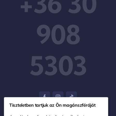
+36 30
908
5303
Tiszteletben tartjuk az Ön magánszféráját