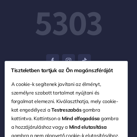
5303
Tiszteletben tartjuk az Ön magánszféráját
A cookie-k segítenek javítani az élményt,
személyre szabott tartalmat nyújtani és
© 2004 - 2026 • Nagy Ferenc EV. • Minden jog
fenntartva. • Weboldalt készítette:
Advert Marketing
forgalmat elemezni. Kiválaszthatja, mely cookie-
kat engedélyezi a
Testreszabás
gombra
kattintva. Kattintson a
Mind elfogadása
gombra
a hozzájáruláshoz vagy a
Mind elutasítása
Impresszum
gombra a nem alapvető cookie-k elutasításához.