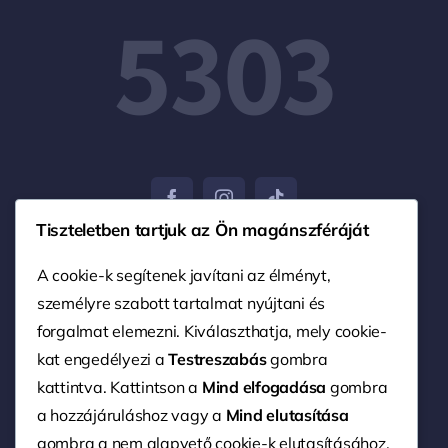
5303
Tiszteletben tartjuk az Ön magánszféráját
A cookie-k segítenek javítani az élményt,
személyre szabott tartalmat nyújtani és
© 2004 - 2026 • Nagy Ferenc EV. • Minden jog
fenntartva. • Weboldalt készítette:
Advert Marketing
forgalmat elemezni. Kiválaszthatja, mely cookie-
kat engedélyezi a
Testreszabás
gombra
kattintva. Kattintson a
Mind elfogadása
gombra
a hozzájáruláshoz vagy a
Mind elutasítása
Impresszum
gombra a nem alapvető cookie-k elutasításához.