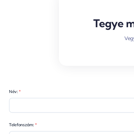
Tegye me
Vegy
Név:
*
Telefonszám:
*