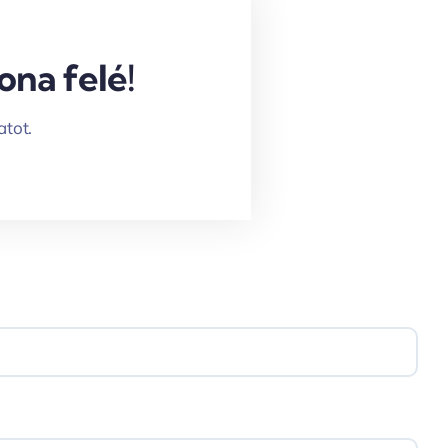
ona felé!
atot.