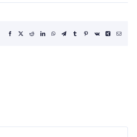
Facebook
X
Reddit
LinkedIn
WhatsApp
Telegram
Tumblr
Pinterest
Vk
Xing
Email