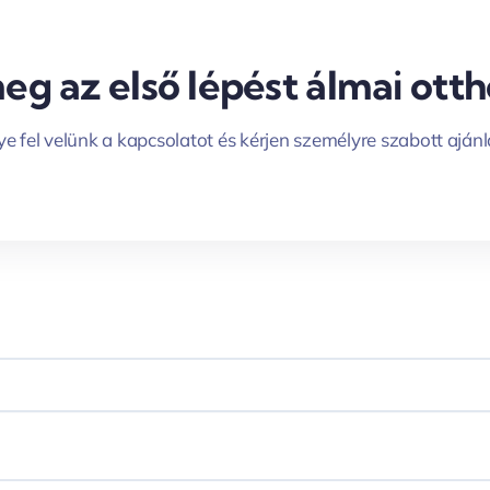
g az első lépést álmai otth
e fel velünk a kapcsolatot és kérjen személyre szabott ajánl