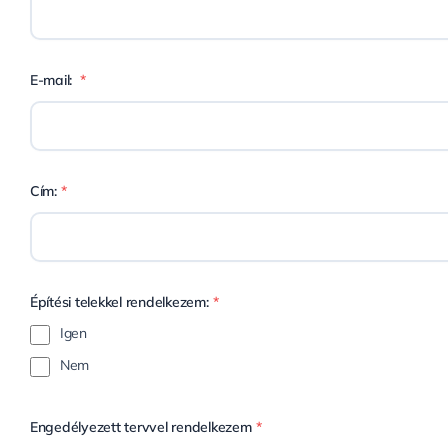
E-mail:
*
Cím:
*
Építési telekkel rendelkezem:
*
Igen
Nem
Engedélyezett tervvel rendelkezem
*