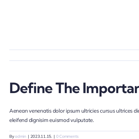
Skip
to
content
Define The Importa
Aenean venenatis dolor ipsum ultricies cursus ultrices d
eleifend dignisim euismod vulputate.
By
admin
|
2023.11.15.
|
0 Comments