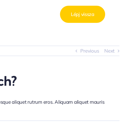
Lépj vissza
Previous
Next
ch?
tesque aliquet rutrum eros. Aliquam aliquet mauris