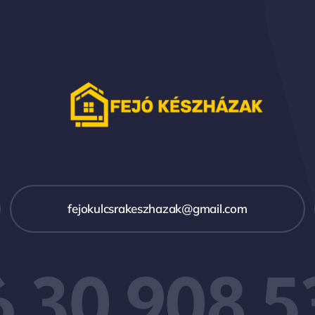
fejokulcsrakeszhazak@gmail.com
6 30 908 5