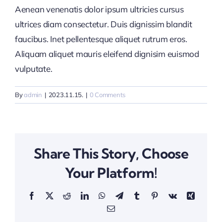
Aenean venenatis dolor ipsum ultricies cursus
ultrices diam consectetur. Duis dignissim blandit
faucibus. Inet pellentesque aliquet rutrum eros.
Aliquam aliquet mauris eleifend dignisim euismod
vulputate.
By
admin
|
2023.11.15.
|
0 Comments
Share This Story, Choose
Your Platform!
Facebook
X
Reddit
LinkedIn
WhatsApp
Telegram
Tumblr
Pinterest
Vk
Xing
Email