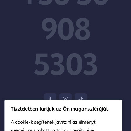
908
5303
Tiszteletben tartjuk az Ön magánszféráját
A cookie-k segítenek javítani az élményt,
személyre szabott tartalmat nyújtani és
© 2004 - 2026 • Nagy Ferenc EV. • Minden jog