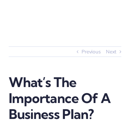
Skip
to
content
Previous
Next
What’s The
Importance Of A
Business Plan?