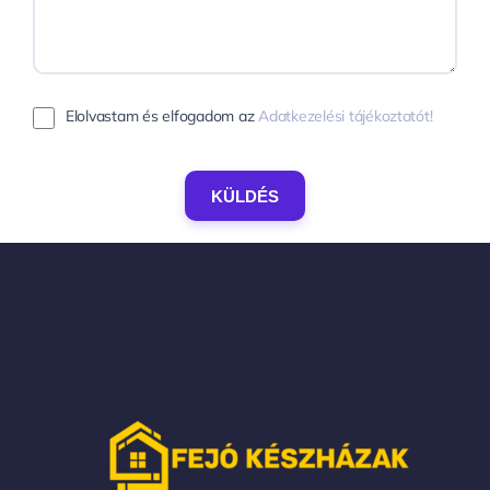
Elolvastam és elfogadom az
Adatkezelési tájékoztatót!
KÜLDÉS