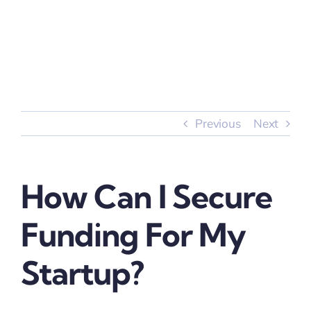
Skip
to
content
Previous
Next
How Can I Secure
Funding For My
Startup?