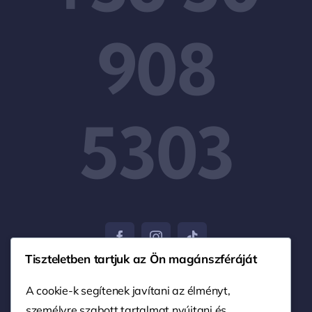
908
5303
Tiszteletben tartjuk az Ön magánszféráját
A cookie-k segítenek javítani az élményt,
személyre szabott tartalmat nyújtani és
© 2004 - 2026 • Nagy Ferenc EV. • Minden jog