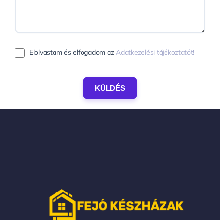
Elolvastam és elfogadom az
Adatkezelési tájékoztatót!
KÜLDÉS