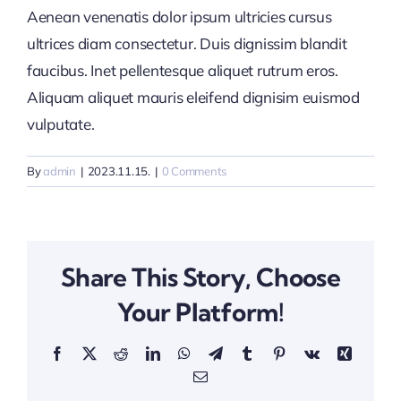
Aenean venenatis dolor ipsum ultricies cursus
ultrices diam consectetur. Duis dignissim blandit
faucibus. Inet pellentesque aliquet rutrum eros.
Aliquam aliquet mauris eleifend dignisim euismod
vulputate.
By
admin
|
2023.11.15.
|
0 Comments
Share This Story, Choose
Your Platform!
Facebook
X
Reddit
LinkedIn
WhatsApp
Telegram
Tumblr
Pinterest
Vk
Xing
Email